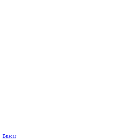
Càdec, Taller de Gestió
Ambiental, S.L. – Wildlife
Management
Buscar