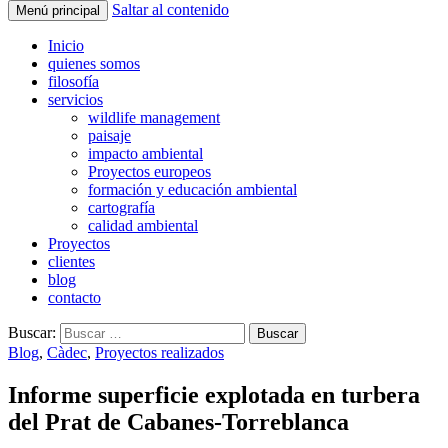
Saltar al contenido
Menú principal
Inicio
quienes somos
filosofía
servicios
wildlife management
paisaje
impacto ambiental
Proyectos europeos
formación y educación ambiental
cartografía
calidad ambiental
Proyectos
clientes
blog
contacto
Buscar:
Blog
,
Càdec
,
Proyectos realizados
Informe superficie explotada en turbera
del Prat de Cabanes-Torreblanca